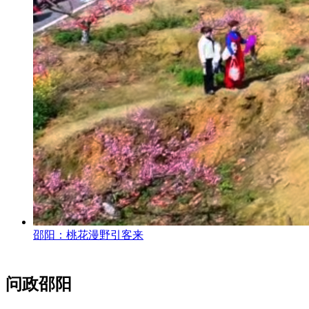
邵阳：桃花漫野引客来
问政邵阳