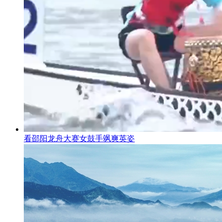
看邵阳龙舟大赛女鼓手飒爽英姿