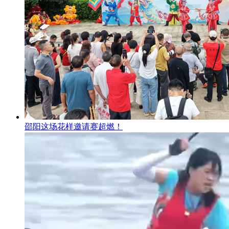
邵阳这场花样邀请赛超燃！