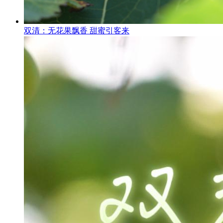
双清：无花果飘香 甜蜜引客来