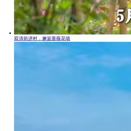
双清前进村，邂逅蔷薇花墙