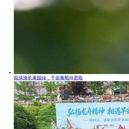
双清渔长果园绿，千亩葡萄待君取