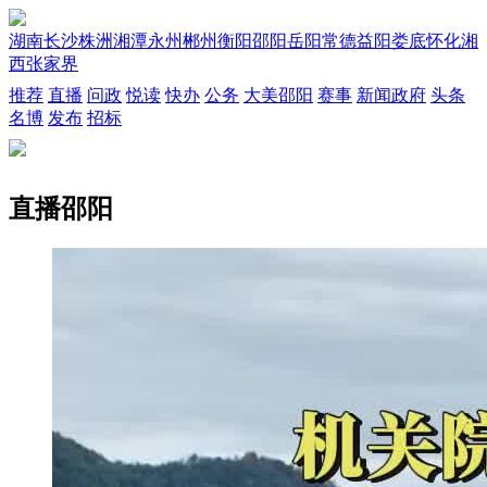
湖南
长沙
株洲
湘潭
永州
郴州
衡阳
邵阳
岳阳
常德
益阳
娄底
怀化
湘
西
张家界
推荐
直播
问政
悦读
快办
公务
大美邵阳
赛事
新闻政府
头条
名博
发布
招标
直播邵阳