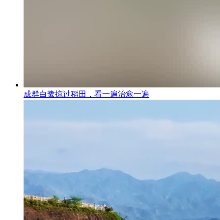
成群白鹭掠过稻田，看一遍治愈一遍