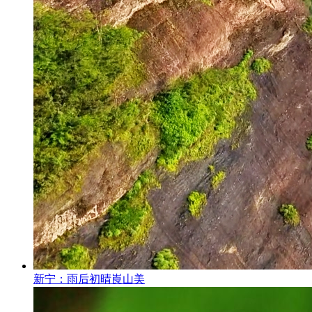
新宁：雨后初晴崀山美