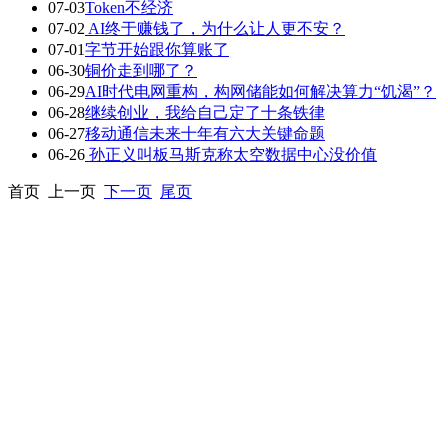
07-03
Token不经济
07-02
AI终于赚钱了，为什么让人更不安？
07-01
字节开始跟你算账了
06-30
铜价走到哪了？
06-29
AI时代电网重构，构网储能如何解决算力“饥渴”？
06-28
继续创业，我给自己定了十条铁律
06-27
移动通信未来十年有六大关键命题
06-26
孙正义叫板马斯克称太空数据中心没价值
首页 上一页
下一页
尾页