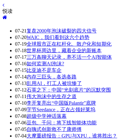
悦读
07-21
复盘2000年泡沫破裂的四大信号
07-20
WAIC，我们看到这六个趋势
07-19
全球股市正在杠杆化、散户化和短期化
07-18
世界杯周边里，藏着企业的新账本
07-17
三万条聊天记录，养不活一个AI智能体
07-16
如何监测AI泡沫?
07-15
比亚迪不是车企
07-14
内存三巨头，各选各路
07-13
乱用AI，打工人被坑惨了
07-12
石英之下：中国“光刻底片”的沉默突围
07-11
伟大泡沫中的生存之道
07-10
李开复亮出“中国版Palantir”底牌
07-09
字节Seedance，正在占领好莱坞
07-08
超级中学神话落幕
07-06
豆包、千问：将下线智能体功能
07-05
自嗨式创新救不了康师傅
07-04
大摩重磅报告：GPU与XPU，谁将胜出？