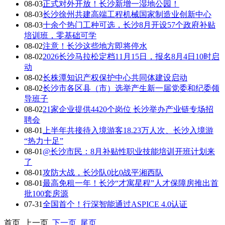
08-03
正式对外开放！长沙新增一湿地公园！
08-03
长沙徐州共建高端工程机械国家制造业创新中心
08-03
十余个热门工种可选，长沙8月开设57个政府补贴
培训班，零基础可学
08-02
注意！长沙这些地方即将停水
08-02
2026长沙马拉松定档11月15日，报名8月4日10时启
动
08-02
长株潭知识产权保护中心共同体建设启动
08-02
长沙市各区县（市）选举产生新一届党委和纪委领
导班子
08-02
21家企业提供4420个岗位 长沙举办产业链专场招
聘会
08-01
上半年共接待入境游客18.23万人次、长沙入境游
“热力十足”
08-01
@长沙市民：8月补贴性职业技能培训开班计划来
了
08-01
攻防大战，长沙队0比0战平湘西队
08-01
最高免租一年！长沙“才寓星程”人才保障房推出首
批100套房源
07-31
全国首个！行深智能通过ASPICE 4.0认证
首页 上一页
下一页
尾页