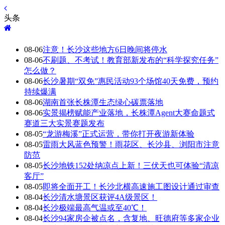
头条
08-06
注意！长沙这些地方6日晚间将停水
08-06
不刷题、不考试！教育部新发布的“科学探究任务”
怎么做？
08-06
长沙暑期“双免”惠民活动93个场馆40天免费，预约
持续爆满
08-06
湖南首张长株潭生态绿心碳票落地
08-06
实景揭榜赋能产业落地，长株潭Agent大赛命题式
赛道三大实景赛题发布
08-05
“龙游梅溪”正式运营，带你打开夜游新体验
08-05
雷雨大风蓝色预警！雨花区、长沙县、浏阳市注意
防范
08-05
长沙地铁152处纳凉点上新！三伏天也可体验“清凉
客厅”
08-05
即将全面开工！长沙北横高速施工图设计通过审查
08-04
长沙清水塘景区获评4A级景区！
08-04
长沙极端最高气温或至40℃！
08-04
长沙94家房企被点名，含复地、旺德府等多家企业