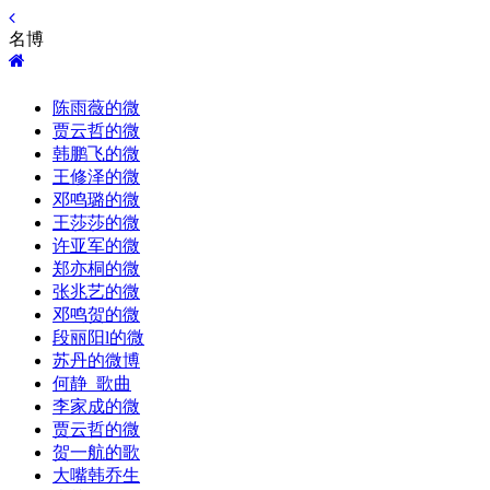
名博
陈雨薇的微
贾云哲的微
韩鹏飞的微
王修泽的微
邓鸣璐的微
王莎莎的微
许亚军的微
郑亦桐的微
张兆艺的微
邓鸣贺的微
段丽阳l的微
苏丹的微博
何静_歌曲
李家成的微
贾云哲的微
贺一航的歌
大嘴韩乔生