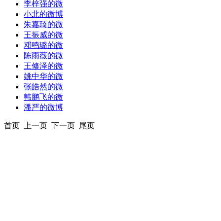
李梓强的微
小北的微博
朱嘉琦的微
王振威的微
邓鸣璐的微
陈雨薇的微
王修泽的微
姚中华的微
张皓然的微
韩鹏飞的微
潘严的微博
首页 上一页 下一页 尾页